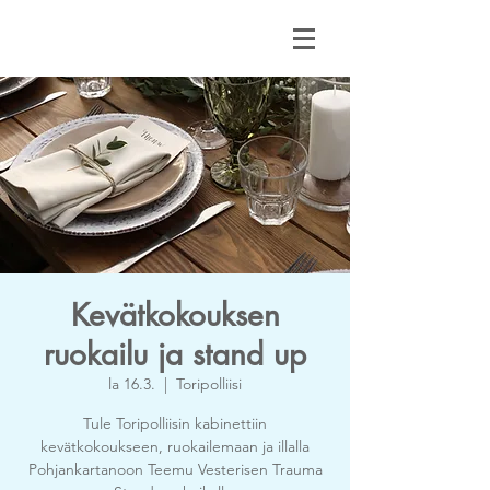
Kevätkokouksen
ruokailu ja stand up
la 16.3.
  |  
Toripolliisi
Tule Toripolliisin kabinettiin
kevätkokoukseen, ruokailemaan ja illalla
Pohjankartanoon Teemu Vesterisen Trauma