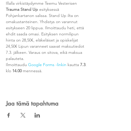
Illalla virkistäydymme Teemu Vesterisen 
Trauma Stand Up
 esityksessä 
Pohjankartanon salissa. Stand Up ilta on 
omakustanteinen. Yhdistys on varannut 
esitykseen 20 lippua. Ilmoittaudu heti, että 
ehdit saada omasi. Esityksen normilipun 
hinta on 28,50€, eläkeläiset ja opiskelijat 
24,50€ Lipun varanneet saavat maksutiedot 
7.3. jälkeen. Varaus on sitova, eikä maksua 
palauteta. 
Ilmoittaudu 
Google Forms -linkin 
kautta 
7.3
. 
klo 
14.00 
mennessä.
Jaa tämä tapahtuma