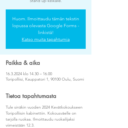
Stand up-keikalle.
Huom. Ilmoittaudu tämän tekstin
lopussa olevasta Google Forms -
linkistä!
Katso muita tapahtumia
Paikka & aika
16.3.2024 klo 14.30 – 16.00
Toripolliisi, Kauppatori 1, 90100 Oulu, Suomi
Tietoa tapahtumasta
Tule sinäkin vuoden 2024 Kevätkokoukseen 
Toripolliisin kabinettiin. Kokousväelle on 
tarjolla ruokaa. Ilmoittaudu ruokailijaksi 
viimeistään 12.3.