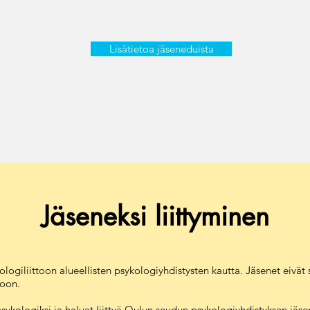
Lisätietoa jäseneduista
Jäseneksi liittyminen
logiliittoon alueellisten psykologiyhdistysten kautta. Jäsenet eivät si
toon.
psykologiksi ja haluat liittyä Oulun seudun psykologiyhdistyksen jäse