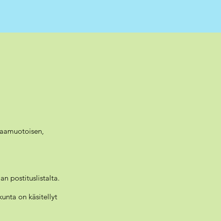
apaamuotoisen,
an postituslistalta.
unta on käsitellyt