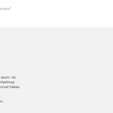
ologia?
asuin- tai
sohjelmaa
voivat hakea
on.