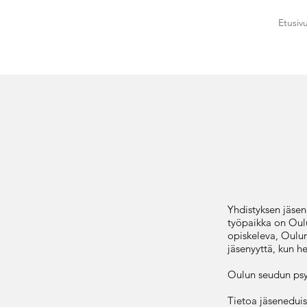
Etusiv
Yhdistyksen jäsen
työpaikka on Oul
opiskeleva, Oulun
jäsenyyttä, kun h
Oulun seudun psy
Tietoa jäseneduist