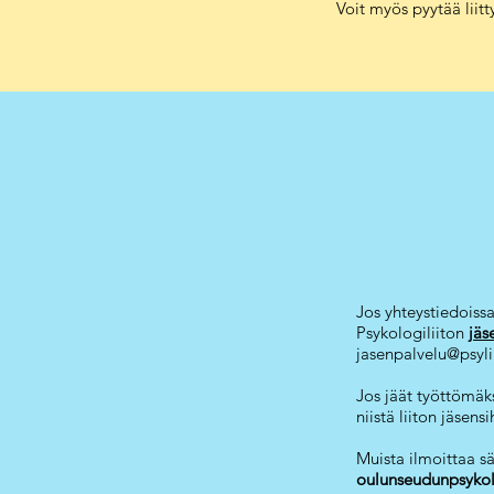
Voit myös pyytää liit
Jos yhteystiedoissa
Psykologiliiton
jäs
jasenpalvelu@psyli.
Jos jäät työttömäks
niistä liiton jäsen
Muista ilmoittaa s
oulunseudunpsyko