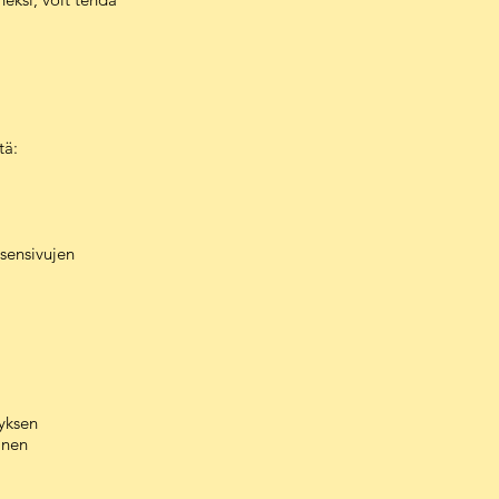
tä:
äsensivujen
tyksen
inen