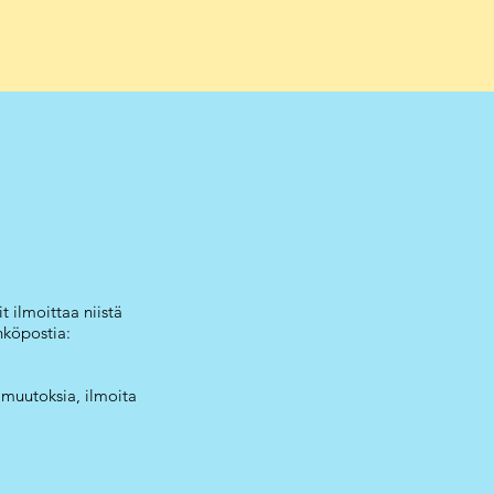
t ilmoittaa niistä
hköpostia:
 muutoksia, ilmoita