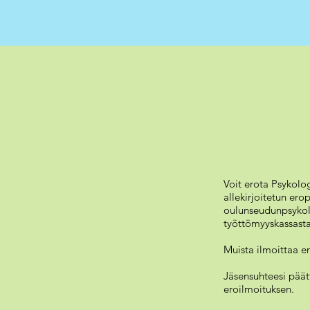
Voit erota Psykolo
allekirjoitetun ero
oulunseudunpsykolo
työttömyyskassasta
Muista ilmoittaa er
Jäsensuhteesi päät
eroilmoituksen.