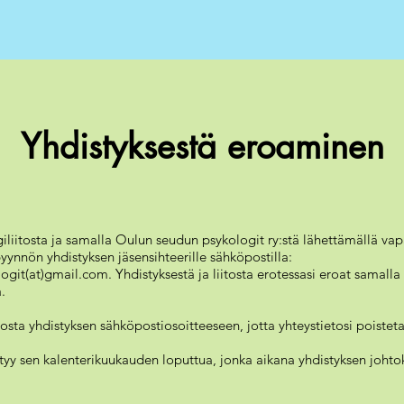
Yhdistyksestä eroaminen
giliitosta ja samalla Oulun seudun psykologit ry:stä lähettämällä v
pyynnön yhdistyksen jäsensihteerille sähköpostilla:
git(at)gmail.com. Yhdistyksestä ja liitosta erotessasi eroat samalla
.
osta yhdistyksen sähköpostiosoitteeseen, jotta yhteystietosi poisteta
tyy sen kalenterikuukauden loputtua, jonka aikana yhdistyksen johtok