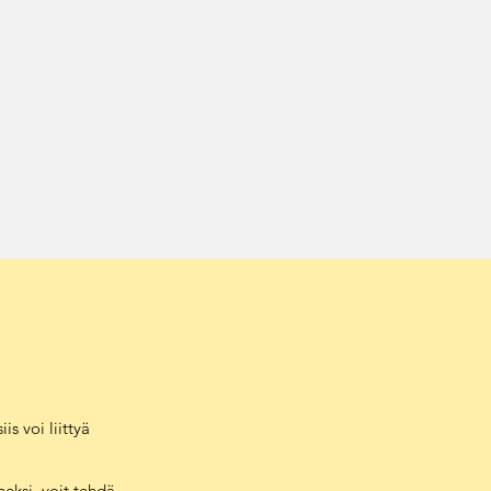
is voi liittyä
neksi, voit tehdä