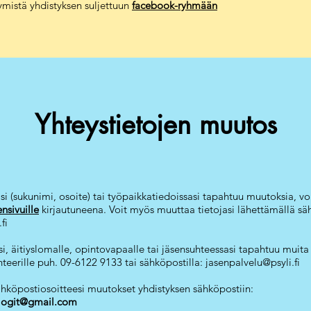
tymistä yhdistyksen suljettuun
facebook-ryhmään
Yhteystietojen muutos
si (sukunimi, osoite) tai työpaikkatiedoissasi tapahtuu muutoksia, voi
ensivuille
kirjautuneena. Voit myös muuttaa tietojasi lähettämällä sä
fi
i, äitiyslomalle, opintovapaalle tai jäsensuhteessasi tapahtuu muita
sihteerille puh. 09-6122 9133 tai sähköpostilla:
jasenpalvelu@psyli.fi
ähköpostiosoitteesi muutokset yhdistyksen sähköpostiin:
logit@gmail.com