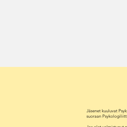
Jäsenet kuuluvat Psyko
suoraan Psykologiliit
Jos olet valmistunut 