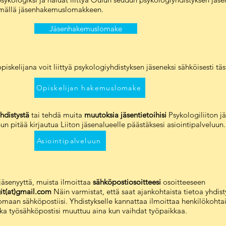
tämällä jäsenhakemuslomakkeen.
Jäsenhakemuslomake
skelijana voit liittyä psykologiyhdistyksen jäseneksi sähköisesti täs
Opiskelijan hakemuslomake
yhdistystä
tai tehdä muita
muutoksia jäsentietoihisi
Psykologiliiton j
nun pitää kirjautua Liiton jäsenalueelle päästäksesi asiointipalveluun.
Asiointipalveluun
jäsenyyttä, muista ilmoittaa
sähköpostiosoitteesi
osoitteeseen
it(at)gmail.com
Näin varmistat, että saat ajankohtaista tietoa yhdis
maan sähköpostiisi. Yhdistykselle kannattaa ilmoittaa henkilökohta
ka työsähköpostisi muuttuu aina kun vaihdat työpaikkaa.