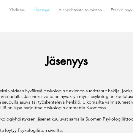
u
Yhdistys
Jäsenyys
Ajankohtaista toimintaa
Etsitkö psyk
Jäsenyys
eksi voidaan hyväksyä psykologin tutkinnon suorittanut hakija, jonka 
un seudulla. Jäseneksi voidaan hyväksyä myös psykologian koulutu
 seudulla asuva tai työskentelevä henkilö. Ulkomailta valmistuneet 
eillä on lupa harjoittaa psykologin ammattia Suomessa.
kologiyhdistyksen jäsenet kuuluvat samalla Suomen Psykologiliitto
a löytyy Psykologiliiton sivuilta.